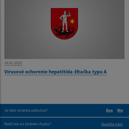
16.01.2025
Vírusové ochorenie hepatitída-žltačka typu A
Je táto stránka užitočná?
Áno
Nie
Boli tieto 
Boli 
Našli ste na stránke chybu?
Napíšte nám