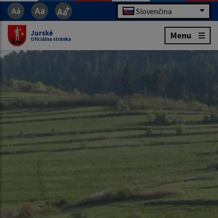
Slovenčina
Jurské
Menu
Oficiálna stránka