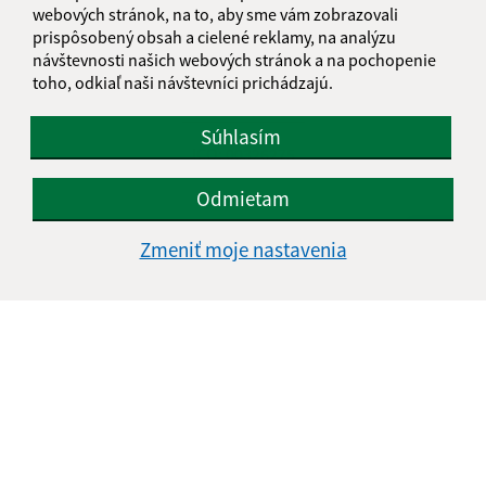
webových stránok, na to, aby sme vám zobrazovali
Jurské 20
prispôsobený obsah a cielené reklamy, na analýzu
059 94 Holumnica
návštevnosti našich webových stránok a na pochopenie
toho, odkiaľ naši návštevníci prichádzajú.
info@obecjurske.sk
+421 527 720 003
Súhlasím
IČO: 00326275
Odmietam
Zmeniť moje nastavenia