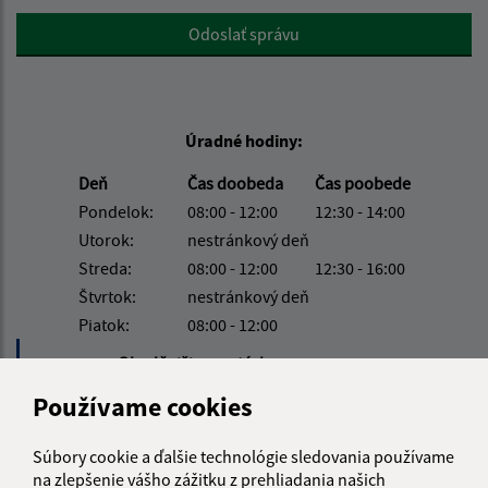
Google reCaptcha Response
Odoslať správu
Úradné hodiny:
Deň
Čas doobeda
Čas poobede
Pondelok:
08:00 - 12:00
12:30 - 14:00
Utorok:
nestránkový deň
Streda:
08:00 - 12:00
12:30 - 16:00
Štvrtok:
nestránkový deň
Piatok:
08:00 - 12:00
Obedňajšia prestávka:
12:00 - 12:30
Používame cookies
Kontakt:
Súbory cookie a ďalšie technológie sledovania používame
Obecný úrad Jurské
na zlepšenie vášho zážitku z prehliadania našich