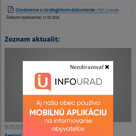
Oznámenie o strategickom dokumente
| PDF | 0.44 Mb
Dátum vyvesenia:
17.02.2025
Zoznam aktualít:
Nezobrazovať
02.09.2025
Seniori 2025