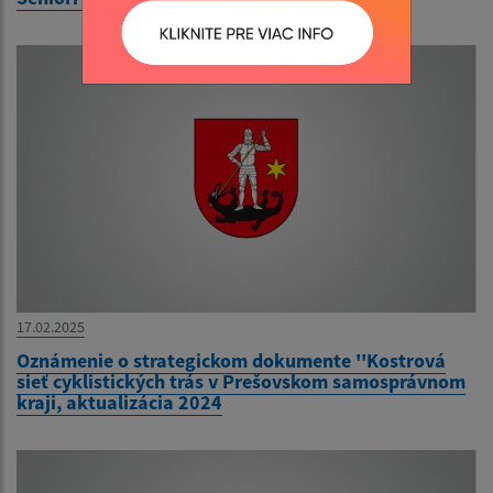
17.02.2025
Oznámenie o strategickom dokumente ''Kostrová
sieť cyklistických trás v Prešovskom samosprávnom
kraji, aktualizácia 2024