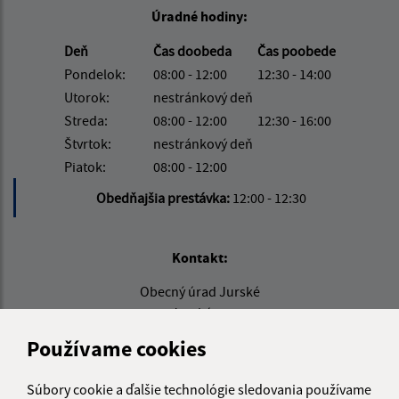
Úradné hodiny:
Deň
Čas doobeda
Čas poobede
Pondelok:
08:00 - 12:00
12:30 - 14:00
Utorok:
nestránkový deň
Streda:
08:00 - 12:00
12:30 - 16:00
Štvrtok:
nestránkový deň
Piatok:
08:00 - 12:00
Obedňajšia prestávka:
12:00 - 12:30
Kontakt:
Obecný úrad Jurské
Jurské 20
059 94 Holumnica
Používame cookies
info@obecjurske.sk
Súbory cookie a ďalšie technológie sledovania používame
+421 527 720 003