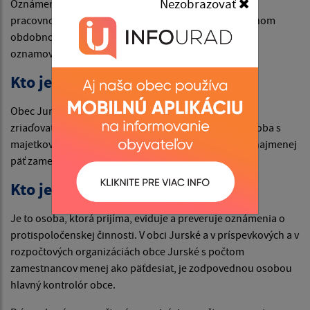
Nezobrazovať
Oznámenie môže podať fyzická osoba, ktorá je v
pracovnoprávnom vzťahu k zamestnávateľovi alebo inom
obdobnom vzťahu k zamestnávateľovi a anonymný
oznamovateľ.
Kto je zamestnávateľom?
Obec Jurské, príspevkové a rozpočtové organizácie v
zriaďovateľskej pôsobnosti obci Jurské, právnická osoba s
majetkovou účasťou obce Jurské, ktorá zamestnáva najmenej
päť zamestnancov.
Kto je zodpovedná osoba?
Je to osoba, ktorá prijíma, eviduje a preveruje oznámenia o
protispoločenskej činnosti. V obci Jurské a v príspevkových a v
rozpočtových organizáciách obce Jurské s počtom
zamestnancov menej ako päťdesiat, je zodpovednou osobou
hlavný kontrolór obce.