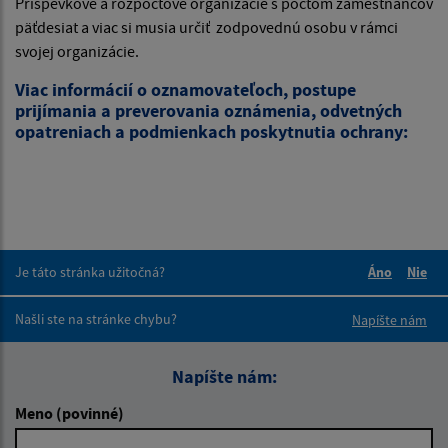
Príspevkové a rozpočtové organizácie s počtom zamestnancov
päťdesiat a viac si musia určiť zodpovednú osobu v rámci
svojej organizácie.
Viac informácií o oznamovateľoch, postupe
prijímania a preverovania oznámenia, odvetných
opatreniach a podmienkach poskytnutia ochrany:
Je táto stránka užitočná?
Áno
Nie
Boli tieto 
Boli 
Našli ste na stránke chybu?
Napíšte nám
Napíšte nám:
Meno (povinné)