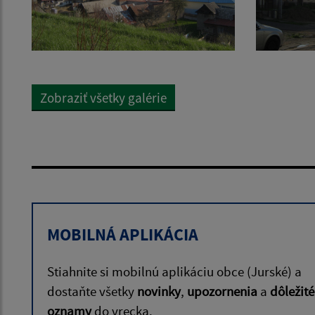
Zobraziť všetky galérie
MOBILNÁ APLIKÁCIA
Stiahnite si mobilnú aplikáciu obce (Jurské) a
dostaňte všetky
novinky
,
upozornenia
a
dôležité
oznamy
do vrecka.