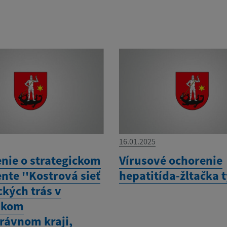
16.01.2025
ie o strategickom
Vírusové ochorenie
te ''Kostrová sieť
hepatitída-žltačka 
ckých trás v
skom
ávnom kraji,