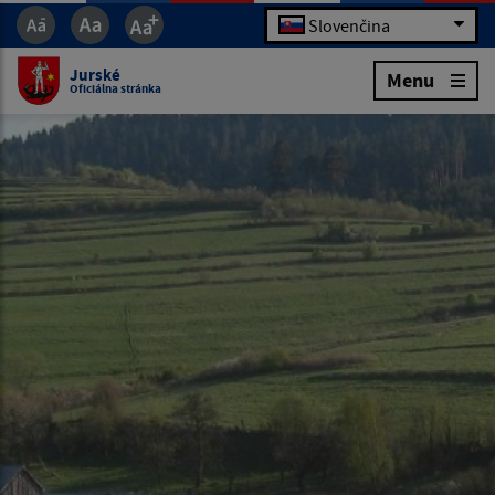
Slovenčina
Jurské
Menu
Oficiálna stránka