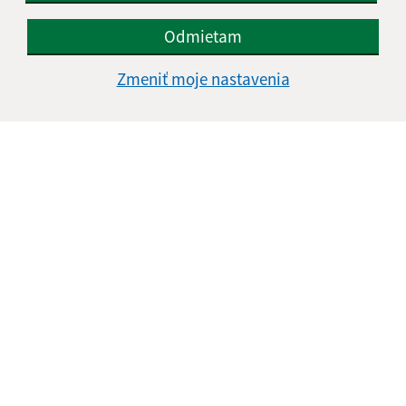
Odmietam
Informácie o stránke:
Zmeniť moje nastavenia
Vyhlásenie o prístupnosti
Autorské práva
Ochrana osobných údajov
Navigácia:
Vytlačiť aktuálnu stránku
Mapa stránok
Cookies
Rýchle odkazy:
Naša obec
História
Fotogaléria
Školstvo