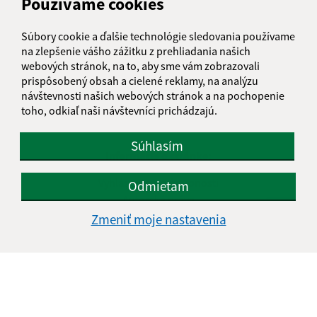
Používame cookies
Súbory cookie a ďalšie technológie sledovania používame
na zlepšenie vášho zážitku z prehliadania našich
webových stránok, na to, aby sme vám zobrazovali
prispôsobený obsah a cielené reklamy, na analýzu
návštevnosti našich webových stránok a na pochopenie
toho, odkiaľ naši návštevníci prichádzajú.
Súhlasím
Informácie o stránke:
Vyhlásenie o prístupnosti
Odmietam
Autorské práva
Ochrana osobných údajov
Zmeniť moje nastavenia
Navigácia:
Vytlačiť aktuálnu stránku
Mapa stránok
Cookies