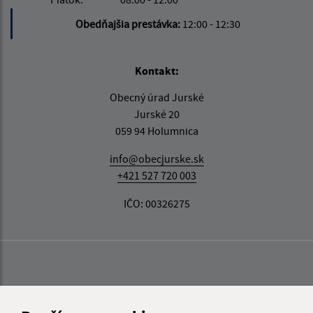
Obedňajšia prestávka:
12:00 - 12:30
Kontakt:
Obecný úrad Jurské
Jurské 20
059 94 Holumnica
info@obecjurske.sk
+421 527 720 003
IČO: 00326275