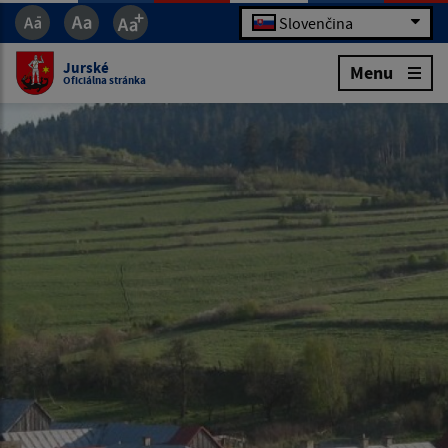
Slovenčina
Jurské
Menu
Oficiálna stránka